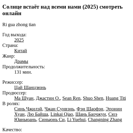
Солнце встаёт над всеми нами (2025) смотреть
онлайн
Ri gua zhong tian
Год выхода:
2025
Страна:
Китай
Жанр:
Драмы
Продолжительность:
131 мин.
Режиссер:
Цай Шанцзюнь
Продюссер:
Ма Шуан
,
Джастин О.
,
Sean Ren
,
Shuo Shen
,
Huang Titi
В ролях:
Синь Чжилэй
,
Чжан Сунвэнь
,
Фэн Шаофэн
,
Эпонин
Хуан
,
Лю Байша
,
Linkai Qiao
,
Шань Баочжун
,
Сюэ
Юаньюань
,
Синьюнь Си
,
Li Yuehui
,
Changning Zhang
Качество: