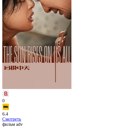
0
6.4
Смотреть
фильм
adv