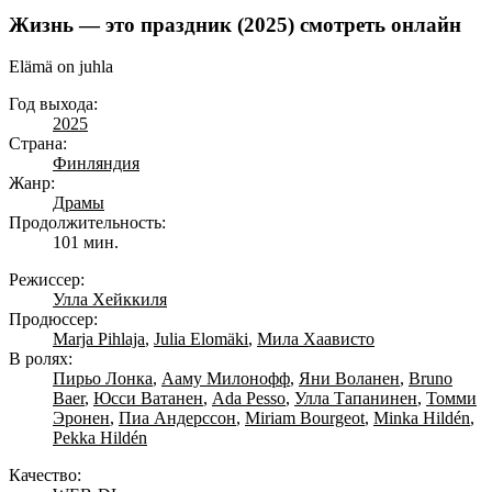
Жизнь — это праздник (2025) смотреть онлайн
Elämä on juhla
Год выхода:
2025
Страна:
Финляндия
Жанр:
Драмы
Продолжительность:
101 мин.
Режиссер:
Улла Хейккиля
Продюссер:
Marja Pihlaja
,
Julia Elomäki
,
Мила Хаависто
В ролях:
Пирьо Лонка
,
Ааму Милонофф
,
Яни Воланен
,
Bruno
Baer
,
Юсси Ватанен
,
Ada Pesso
,
Улла Тапанинен
,
Томми
Эронен
,
Пиа Андерссон
,
Miriam Bourgeot
,
Minka Hildén
,
Pekka Hildén
Качество: