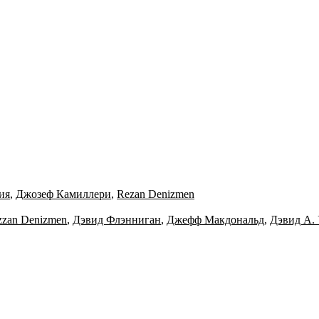
ия
,
Джозеф Камиллери
,
Rezan Denizmen
zzan Denizmen
,
Дэвид Флэнниган
,
Джефф Макдональд
,
Дэвид А.