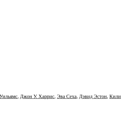
 Уильямс
,
Джон У. Харрис
,
Эва Сеха
,
Дэвид Эстон
,
Кили