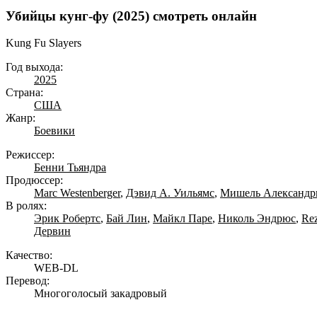
Убийцы кунг-фу (2025) смотреть онлайн
Kung Fu Slayers
Год выхода:
2025
Страна:
США
Жанр:
Боевики
Режиссер:
Бенни Тьяндра
Продюссер:
Marc Westenberger
,
Дэвид А. Уильямс
,
Мишель Александр
В ролях:
Эрик Робертс
,
Бай Лин
,
Майкл Паре
,
Николь Эндрюс
,
Re
Дервин
Качество:
WEB-DL
Перевод:
Многоголосый закадровый