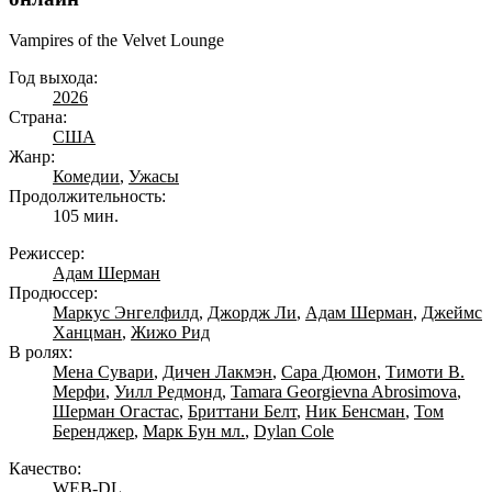
Vampires of the Velvet Lounge
Год выхода:
2026
Страна:
США
Жанр:
Комедии
,
Ужасы
Продолжительность:
105 мин.
Режиссер:
Адам Шерман
Продюссер:
Маркус Энгелфилд
,
Джордж Ли
,
Адам Шерман
,
Джеймс
Ханцман
,
Жижо Рид
В ролях:
Мена Сувари
,
Дичен Лакмэн
,
Сара Дюмон
,
Тимоти В.
Мерфи
,
Уилл Редмонд
,
Tamara Georgievna Abrosimova
,
Шерман Огастас
,
Бриттани Белт
,
Ник Бенсман
,
Том
Беренджер
,
Марк Бун мл.
,
Dylan Cole
Качество:
WEB-DL