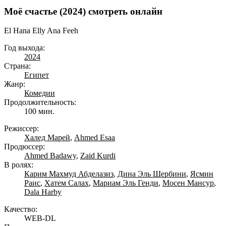
Моё счастье (2024) смотреть онлайн
El Hana Elly Ana Feeh
Год выхода:
2024
Страна:
Египет
Жанр:
Комедии
Продолжительность:
100 мин.
Режиссер:
Халед Марей
,
Ahmed Esaa
Продюссер:
Ahmed Badawy
,
Zaid Kurdi
В ролях:
Карим Махмуд Абделазиз
,
Дина Эль Шербини
,
Ясмин
Раис
,
Хатем Салах
,
Мариам Эль Генди
,
Мосен Мансур
,
Dala Harby
Качество:
WEB-DL