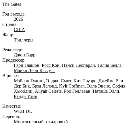
The Gates
Год выхода:
2026
Страна:
США
Жанр:
Триллеры
Режиссер:
Джон Барр
Продюссер:
Гари Глашон
,
Росс Кон
,
Нэнси Леопарди
,
Талия Белла
,
Майкл Леон Кассутт
В ролях:
Мэйсон Гудинг
,
Элджи Смит
,
Кит Пауэрс
,
Джеймс Ван
Дер Бик
,
Брэд Лелэнд
,
Kylr Coffman
,
Элль Эванс
,
София
Хьюблиц
,
Aliyah Celeste
,
Роб Гэллаван
,
Наташа Элли
,
Рэнди Уэйн
Качество:
WEB-DL
Перевод:
Многоголосый закадровый