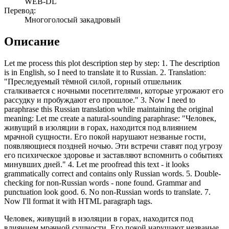
WEB-DL
Перевод:
Многоголосый закадровый
Описание
Let me process this plot description step by step: 1. The description
is in English, so I need to translate it to Russian. 2. Translation:
"Преследуемый тёмной силой, горный отшельник
сталкивается с ночными посетителями, которые угрожают его
рассудку и пробуждают его прошлое." 3. Now I need to
paraphrase this Russian translation while maintaining the original
meaning: Let me create a natural-sounding paraphrase: "Человек,
живущий в изоляции в горах, находится под влиянием
мрачной сущности. Его покой нарушают незваные гости,
появляющиеся поздней ночью. Эти встречи ставят под угрозу
его психическое здоровье и заставляют вспомнить о событиях
минувших дней." 4. Let me proofread this text - it looks
grammatically correct and contains only Russian words. 5. Double-
checking for non-Russian words - none found. Grammar and
punctuation look good. 6. No non-Russian words to translate. 7.
Now I'll format it with HTML paragraph tags.
Человек, живущий в изоляции в горах, находится под
влиянием мрачной сущности. Его покой нарушают незваные