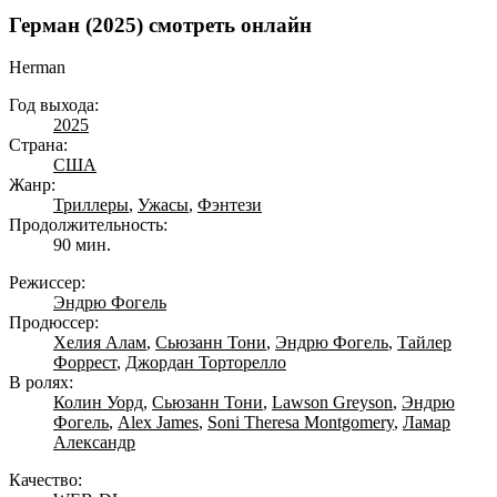
Герман (2025) смотреть онлайн
Herman
Год выхода:
2025
Страна:
США
Жанр:
Триллеры
,
Ужасы
,
Фэнтези
Продолжительность:
90 мин.
Режиссер:
Эндрю Фогель
Продюссер:
Хелия Алам
,
Сьюзанн Тони
,
Эндрю Фогель
,
Тайлер
Форрест
,
Джордан Торторелло
В ролях:
Колин Уорд
,
Сьюзанн Тони
,
Lawson Greyson
,
Эндрю
Фогель
,
Alex James
,
Soni Theresa Montgomery
,
Ламар
Александр
Качество: