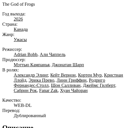
The God of Frogs
Год выхода:
2026
Страна:
Канада
Жанр:
Ужасы
Режиссер:
Adrian Bobb
,
Али Чаппель
Продюссер:
Мэттью Кампанья
,
Джонатан Шарп
В ролях:
Александр Элинг
,
Кейт Вернон
,
Кортен Мур
,
Кристиан
Ллойд
,
Эрика Прево
,
Линн Гриффин
,
Родриго
Фернандес-Столл
,
Шон Салливан
,
Джеймс Гилберт
,
Сабрин Рок
,
Fanar Zak
,
Хуан Чайоран
Качество:
WEB-DL
Перевод:
Дублированный
Описание