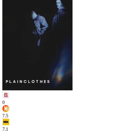
0
7.5
7.1