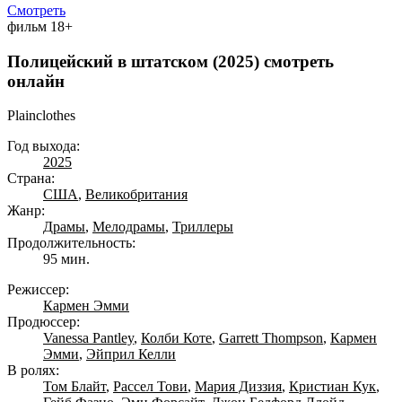
Смотреть
фильм
18+
Полицейский в штатском (2025) смотреть
онлайн
Plainclothes
Год выхода:
2025
Страна:
США
,
Великобритания
Жанр:
Драмы
,
Мелодрамы
,
Триллеры
Продолжительность:
95 мин.
Режиссер:
Кармен Эмми
Продюссер:
Vanessa Pantley
,
Колби Коте
,
Garrett Thompson
,
Кармен
Эмми
,
Эйприл Келли
В ролях:
Том Блайт
,
Рассел Тови
,
Мария Диззия
,
Кристиан Кук
,