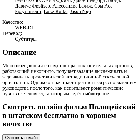
Гейб Фазио
,
Эми Форсайт
,
Джон Бедфорд Ллойд
,
Дариус Фрэйзер
,
Алессандра Балаж
,
Сэм Аса
Браунштейн
,
Luke Burke
,
Jason Ngo
Качество:
WEB-DL
Перевод:
Субтитры
Описание
Многообещающий сотрудник правоохранительных органов,
работающий инкогнито, получает задание выслеживать и
задерживать представителей нетрадиционной сексуальной
ориентации. Однако он начинает противиться распоряжениям
руководства после того, как испытывает романтические
чувства к человеку, за которым ведёт наблюдение.
Смотреть онлайн фильм Полицейский
в штатском бесплатно в хорошем
качестве
Смотреть онлайн