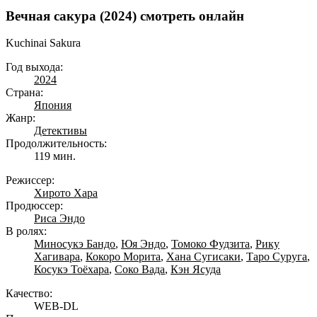
Вечная сакура (2024) смотреть онлайн
Kuchinai Sakura
Год выхода:
2024
Страна:
Япония
Жанр:
Детективы
Продолжительность:
119 мин.
Режиссер:
Хирото Хара
Продюссер:
Риса Эндо
В ролях:
Миносукэ Бандо
,
Юя Эндо
,
Томоко Фудзита
,
Рику
Хагивара
,
Кокоро Морита
,
Хана Сугисаки
,
Таро Суруга
,
Косукэ Тоёхара
,
Соко Вада
,
Кэн Ясуда
Качество:
WEB-DL