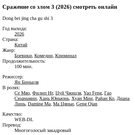
Сражение со злом 3 (2026) смотреть онлайн
Dong bei jing cha gu shi 3
Год выхода:
2026
Страна:
Китай
Жанр:
Боевики
,
Комедии
,
Криминал
Продолжительность:
100 мин.
Режиссер:
Ян Биньцзя
В ролях:
Се Мяо
,
Филип Нг
,
Цуй Чжицзя
,
Yao Feng
,
Гао
Сюаньмин
,
Хань Юньюнь
,
Хуан Мии
,
Райан Ко
,
Диана
Линь
,
Daming Ma
,
Ма Цяньи
,
Geng Qian
Качество:
WEB-DL
Перевод:
Многоголосый закадровый