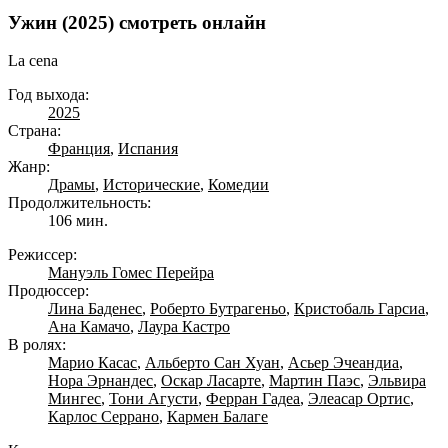
Ужин (2025) смотреть онлайн
La cena
Год выхода:
2025
Страна:
Франция
,
Испания
Жанр:
Драмы
,
Исторические
,
Комедии
Продолжительность:
106 мин.
Режиссер:
Мануэль Гомес Перейра
Продюссер:
Лина Баденес
,
Роберто Бутрагеньо
,
Кристобаль Гарсиа
,
Ана Камачо
,
Лаура Кастро
В ролях:
Марио Касас
,
Альберто Сан Хуан
,
Асьер Эчеандиа
,
Нора Эрнандес
,
Оскар Ласарте
,
Мартин Паэс
,
Эльвира
Мингес
,
Тони Агусти
,
Ферран Гадеа
,
Элеасар Ортис
,
Карлос Серрано
,
Кармен Балаге