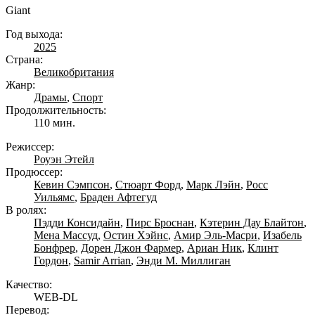
Giant
Год выхода:
2025
Страна:
Великобритания
Жанр:
Драмы
,
Спорт
Продолжительность:
110 мин.
Режиссер:
Роуэн Этейл
Продюссер:
Кевин Сэмпсон
,
Стюарт Форд
,
Марк Лэйн
,
Росс
Уильямс
,
Браден Афтегуд
В ролях:
Пэдди Консидайн
,
Пирс Броснан
,
Кэтерин Дау Блайтон
,
Мена Массуд
,
Остин Хэйнс
,
Амир Эль-Масри
,
Изабель
Бонфрер
,
Дорен Джон Фармер
,
Ариан Ник
,
Клинт
Гордон
,
Samir Arrian
,
Энди М. Миллиган
Качество:
WEB-DL
Перевод: