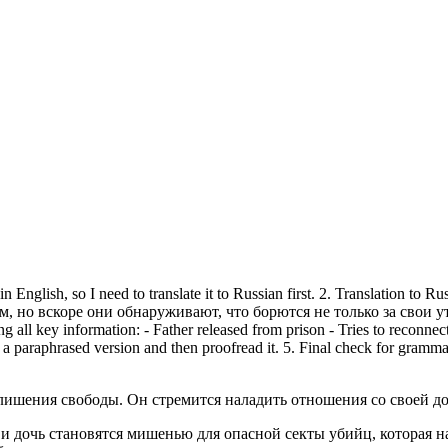
 is in English, so I need to translate it to Russian first. 2. Translati
жам, но вскоре они обнаруживают, что борются не только за свои
g all key information: - Father released from prison - Tries to reconne
te a paraphrased version and then proofread it. 5. Final check for gramm
ишения свободы. Он стремится наладить отношения со своей доч
дочь становятся мишенью для опасной секты убийц, которая нач