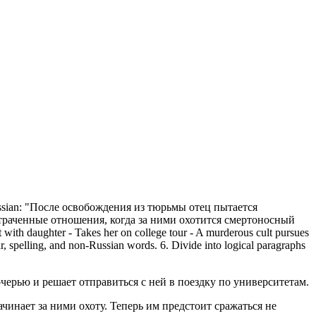
on to Russian: "После освобождения из тюрьмы отец пытается
 утраченные отношения, когда за ними охотится смертоносный
ct with daughter - Takes her on college tour - A murderous cult pursues
ar, spelling, and non-Russian words. 6. Divide into logical paragraphs
ерью и решает отправиться с ней в поездку по университетам.
инает за ними охоту. Теперь им предстоит сражаться не