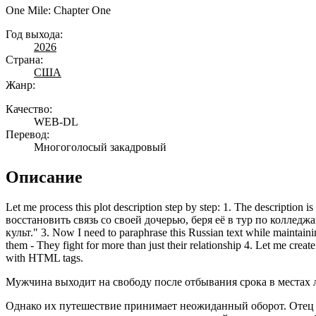
One Mile: Chapter One
Год выхода:
2026
Страна:
США
Жанр:
Качество:
WEB-DL
Перевод:
Многоголосый закадровый
Описание
Let me process this plot description step by step: 1. The description
восстановить связь со своей дочерью, беря её в тур по коллед
культ." 3. Now I need to paraphrase this Russian text while maintainin
them - They fight for more than just their relationship 4. Let me crea
with HTML tags.
Мужчина выходит на свободу после отбывания срока в местах л
Однако их путешествие принимает неожиданный оборот. Отец и 