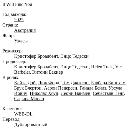
It Will Find You
Год выхода:
2025
Страна:
Австралия
Жанр:
Ужасы
Режиссер:
Кристофер Броадбент
,
Энцо Тедески
Продюссер:
Кристофер Броадбент
,
Энцо Тедески
,
Helen Tuck
,
Vic
Barbeler
,
Энтони Бакнер
В ролях:
Кайла Дэй
,
Люк Форд
,
Том Джексон
,
Барбара Бингхэм
,
Брук Блертон
,
Аарон Педерсен
,
Гайала Бейлз
,
Урсула
Йович
,
Николас Хоуп
,
Леони Ваймен
,
Себастьян Тэнг
,
Сафира Моран
Качество:
WEB-DL
Перевод:
Дублированный