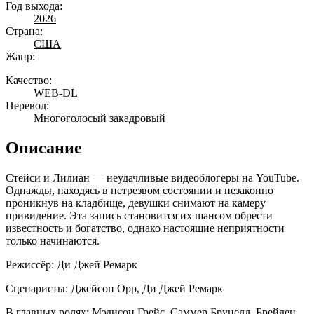
Год выхода:
2026
Страна:
США
Жанр:
Качество:
WEB-DL
Перевод:
Многоголосый закадровый
Описание
Стейси и Лилиан — неудачливые видеоблогеры на YouTube.
Однажды, находясь в нетрезвом состоянии и незаконно
проникнув на кладбище, девушки снимают на камеру
привидение. Эта запись становится их шансом обрести
известность и богатство, однако настоящие неприятности
только начинаются.
Режиссёр: Ди Джей Ремарк
Сценаристы: Джейсон Орр, Ди Джей Ремарк
В главных ролях: Мэдисон Грейс, Саммер Брунелл, Брейден