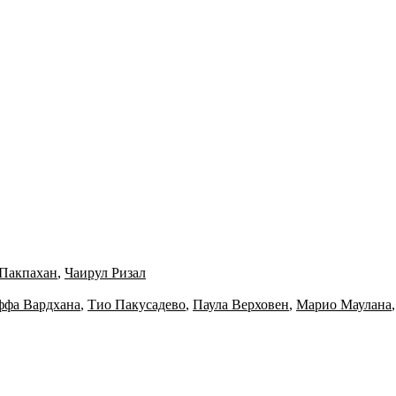
Пакпахан
,
Чаирул Ризал
ффа Вардхана
,
Тио Пакусадево
,
Паула Верховен
,
Марио Маулана