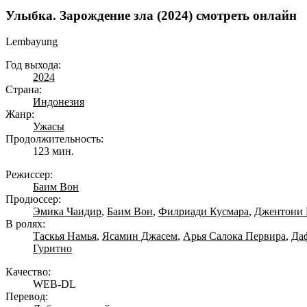
Улыбка. Зарождение зла (2024) смотреть онлайн
Lembayung
Год выхода:
2024
Страна:
Индонезия
Жанр:
Ужасы
Продолжительность:
123 мин.
Режиссер:
Баим Вон
Продюссер:
Эмика Чаидир
,
Баим Вон
,
Филриади Кусмара
,
Джентони 
В ролях:
Таскья Намья
,
Ясамин Джасем
,
Арья Салока Первира
,
Да
Гуритно
Качество:
WEB-DL
Перевод: