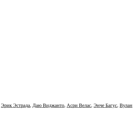
,
Эрик Эстрада
,
Даю Виджанто
,
Асри Велас
,
Энче Багус
,
Вулан