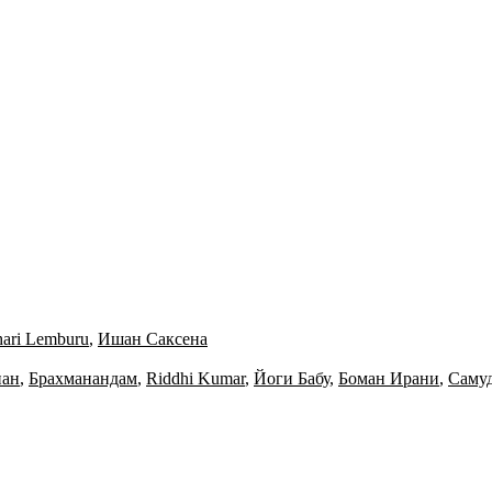
hari Lemburu
,
Ишан Саксена
нан
,
Брахманандам
,
Riddhi Kumar
,
Йоги Бабу
,
Боман Ирани
,
Саму