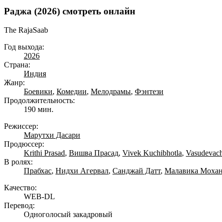
Раджа (2026) смотреть онлайн
The RajaSaab
Год выхода:
2026
Страна:
Индия
Жанр:
Боевики
,
Комедии
,
Мелодрамы
,
Фэнтези
Продолжительность:
190 мин.
Режиссер:
Марутхи Дасари
Продюссер:
Krithi Prasad
,
Вишва Прасад
,
Vivek Kuchibhotla
,
Vasudevac
В ролях:
Прабхас
,
Нидхи Агервал
,
Санджай Датт
,
Малавика Моха
Качество:
WEB-DL
Перевод:
Одноголосый закадровый