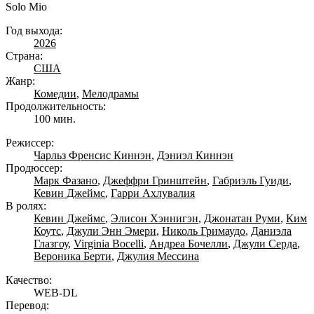
Solo Mio
Год выхода:
2026
Страна:
США
Жанр:
Комедии
,
Мелодрамы
Продолжительность:
100 мин.
Режиссер:
Чарльз Френсис Киннэн
,
Дэниэл Киннэн
Продюссер:
Марк Фазано
,
Джеффри Гринштейн
,
Габриэль Гуиди
,
Кевин Джеймс
,
Гарри Ахлувалия
В ролях:
Кевин Джеймс
,
Элисон Хэннигэн
,
Джонатан Руми
,
Ким
Коутс
,
Джули Энн Эмери
,
Николь Гримаудо
,
Даниэла
Глазгоу
,
Virginia Bocelli
,
Андреа Бочелли
,
Джули Серда
,
Вероника Берти
,
Джулия Мессина
Качество:
WEB-DL
Перевод: