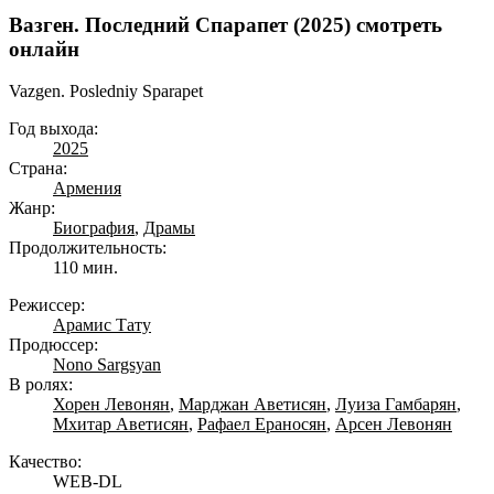
Вазген. Последний Спарапет (2025) смотреть
онлайн
Vazgen. Posledniy Sparapet
Год выхода:
2025
Страна:
Армения
Жанр:
Биография
,
Драмы
Продолжительность:
110 мин.
Режиссер:
Арамис Тату
Продюссер:
Nono Sargsyan
В ролях:
Хорен Левонян
,
Марджан Аветисян
,
Луиза Гамбарян
,
Мхитар Аветисян
,
Рафаел Ераносян
,
Арсен Левонян
Качество:
WEB-DL