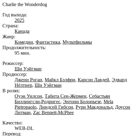
Charlie the Wonderdog
Год выхода:
2025
Страна:
Канада
Жанр:
Комедии
,
Фантастика
,
Мультфильмы
Продолжительность:
95 мин.
Режиссер:
Ши Уэйгман
Продюссер:
Дженн Роган
,
Майкл Бэлфри
,
Карсон Лавдей
,
Эдвард
Нёлтнер
,
Ши Уэйгман
В ролях:
Оуэн Уилсон
,
Табита Сен-Жермен
,
Себастьян
Биллингсли-Родригес
,
Энтони Болоньезе
,
Mela
Pietropaolo
,
Линдсей Гибсон
,
Рури Макдональд
,
Доусон
Литман
,
Zac Bennett-McPhee
Качество:
WEB-DL
Перевод: