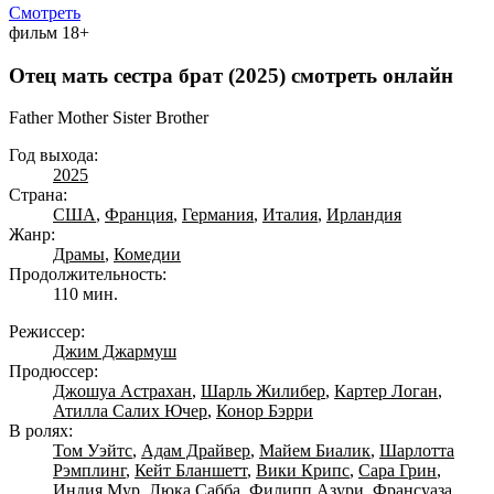
Смотреть
фильм
18+
Отец мать сестра брат (2025) смотреть онлайн
Father Mother Sister Brother
Год выхода:
2025
Страна:
США
,
Франция
,
Германия
,
Италия
,
Ирландия
Жанр:
Драмы
,
Комедии
Продолжительность:
110 мин.
Режиссер:
Джим Джармуш
Продюссер:
Джошуа Астрахан
,
Шарль Жилибер
,
Картер Логан
,
Атилла Салих Ючер
,
Конор Бэрри
В ролях:
Том Уэйтс
,
Адам Драйвер
,
Майем Биалик
,
Шарлотта
Рэмплинг
,
Кейт Бланшетт
,
Вики Крипс
,
Сара Грин
,
Индия Мур
,
Люка Сабба
,
Филипп Азури
,
Франсуаза