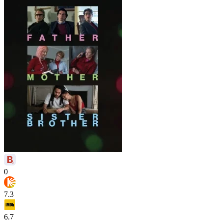
0
7.3
6.7