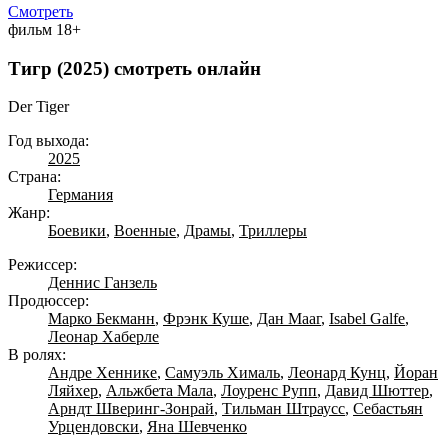
Смотреть
фильм
18+
Тигр (2025) смотреть онлайн
Der Tiger
Год выхода:
2025
Страна:
Германия
Жанр:
Боевики
,
Военные
,
Драмы
,
Триллеры
Режиссер:
Деннис Ганзель
Продюссер:
Марко Бекманн
,
Фрэнк Куше
,
Дан Мааг
,
Isabel Galfe
,
Леонар Хаберле
В ролях:
Андре Хеннике
,
Самуэль Хималь
,
Леонард Кунц
,
Йоран
Ляйхер
,
Альжбета Мала
,
Лоуренс Рупп
,
Давид Шюттер
,
Арндт Шверинг-Зонрай
,
Тильман Штраусс
,
Себастьян
Урцендовски
,
Яна Шевченко