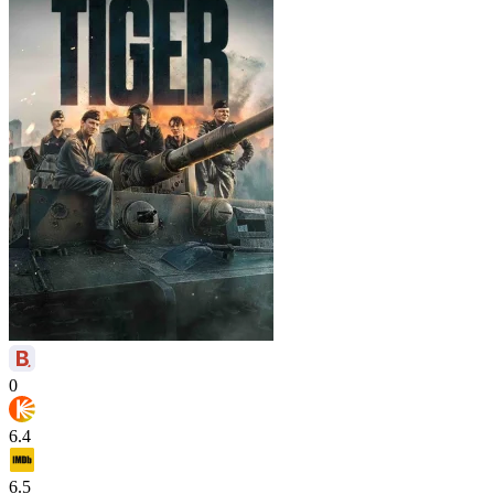
0
6.4
6.5