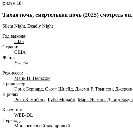
фильм
18+
Тихая ночь, смертельная ночь (2025) смотреть он
Silent Night, Deadly Night
Год выхода:
2025
Страна:
США
Жанр:
Ужасы
Режиссер:
Майк П. Нельсон
Продюссер:
Эрик Бернард
,
Скотт Шнейд
,
Джэми Р. Томпсон
,
Джереми
В ролях:
Роэн Кэмпбелл
,
Руби Модайн
,
Марк Эчесон
,
Дэвид Браун
Качество:
WEB-DL
Перевод:
Многоголосый закадровый