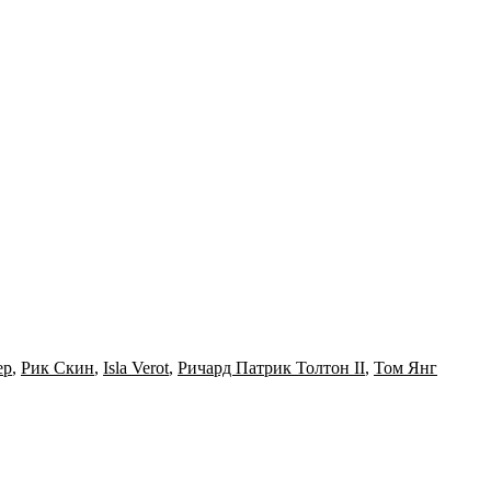
ер
,
Рик Скин
,
Isla Verot
,
Ричард Патрик Толтон II
,
Том Янг