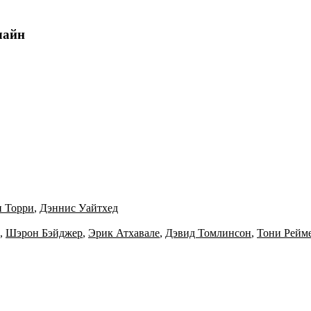
лайн
 Торри
,
Дэннис Уайтхед
,
Шэрон Бэйджер
,
Эрик Атхавале
,
Дэвид Томлинсон
,
Тони Рейм