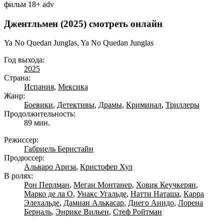
фильм
18+
adv
Джентльмен (2025) смотреть онлайн
Ya No Quedan Junglas, Ya No Quedan Junglas
Год выхода:
2025
Страна:
Испания
,
Мексика
Жанр:
Боевики
,
Детективы
,
Драмы
,
Криминал
,
Триллеры
Продолжительность:
89 мин.
Режиссер:
Габриель Беристайн
Продюссер:
Альваро Ариза
,
Кристофер Хул
В ролях:
Рон Перлман
,
Меган Монтанер
,
Ховик Кеучкерян
,
Марко де ла О
,
Унакс Угальде
,
Натти Наташа
,
Карра
Элехальде
,
Дамиан Алькасар
,
Диего Анидо
,
Лорена
Берналь
,
Энрике Вильен
,
Стеф Ройтман