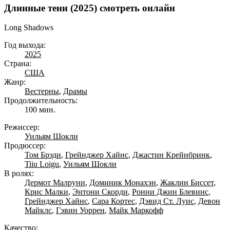
Длинные тени (2025) смотреть онлайн
Long Shadows
Год выхода:
2025
Страна:
США
Жанр:
Вестерны
,
Драмы
Продолжительность:
100 мин.
Режиссер:
Уильям Шокли
Продюссер:
Том Брэди
,
Грейнджер Хайнс
,
Джастин Крейнбринк
,
Tiiu Loigu
,
Уильям Шокли
В ролях:
Дермот Малруни
,
Доминик Монахэн
,
Жаклин Биссет
,
Крис Малки
,
Энтони Скорди
,
Ронни Джин Блевинс
,
Грейнджер Хайнс
,
Сара Кортес
,
Дэвид Ст. Луис
,
Девон
Майклс
,
Гэвин Уоррен
,
Майк Маркофф
Качество: