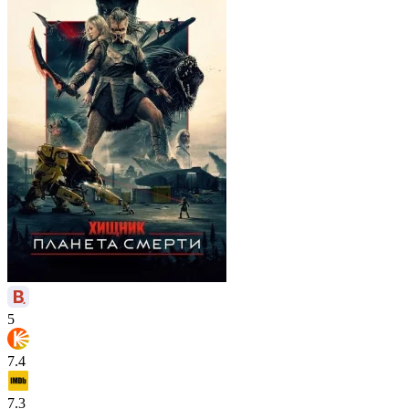
5
7.4
7.3