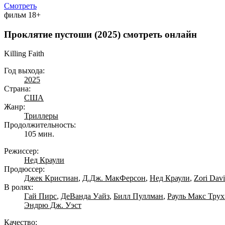
Смотреть
фильм
18+
Проклятие пустоши (2025) смотреть онлайн
Killing Faith
Год выхода:
2025
Страна:
США
Жанр:
Триллеры
Продолжительность:
105 мин.
Режиссер:
Нед Краули
Продюссер:
Джек Кристиан
,
Д.Дж. МакФерсон
,
Нед Краули
,
Zori Dav
В ролях:
Гай Пирс
,
ДеВанда Уайз
,
Билл Пуллман
,
Рауль Макс Тру
Эндрю Дж. Уэст
Качество: