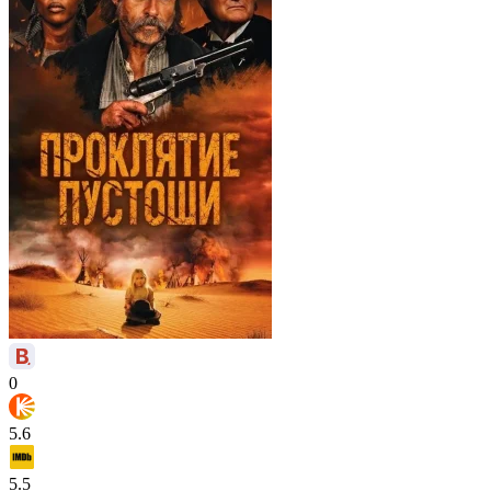
0
5.6
5.5