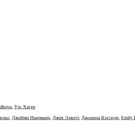
idkova
,
Уэс Хагер
хильо
,
Джейми Ньюманн
,
Джек Элкотт
,
Джоанна Кэссиди
,
Emily 