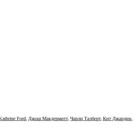
Kathrine Ford
,
Джош Макдермитт
,
Чарли Талберт
,
Кит Джардин
,