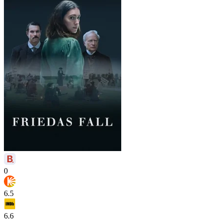
0
6.5
6.6