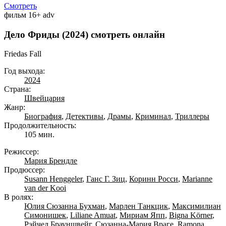
Смотреть
фильм
16+
adv
Дело Фриды (2024) смотреть онлайн
Friedas Fall
Год выхода:
2024
Страна:
Швейцария
Жанр:
Биография
,
Детективы
,
Драмы
,
Криминал
,
Триллеры
Продолжительность:
105 мин.
Режиссер:
Мария Брендле
Продюссер:
Susann Henggeler
,
Ганс Г. Зиц
,
Коринн Росси
,
Marianne
van der Kooi
В ролях:
Юлия Сюзанна Бухман
,
Марлен Танкцик
,
Максимилиан
Симонишек
,
Liliane Amuat
,
Мириам Япп
,
Bigna Körner
,
Рэйчел Брауншвейг
,
Сюзанна-Мария Враге
,
Ramona