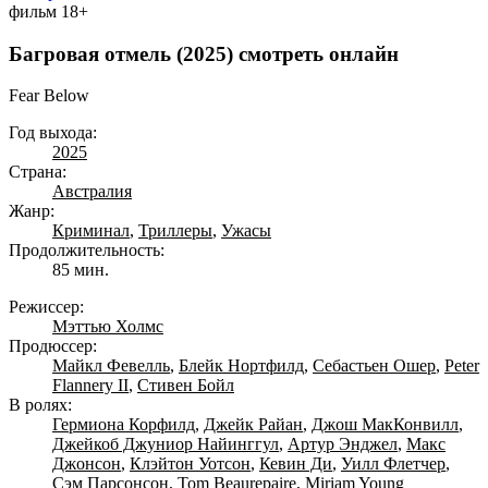
фильм
18+
Багровая отмель (2025) смотреть онлайн
Fear Below
Год выхода:
2025
Страна:
Австралия
Жанр:
Криминал
,
Триллеры
,
Ужасы
Продолжительность:
85 мин.
Режиссер:
Мэттью Холмс
Продюссер:
Майкл Февелль
,
Блейк Нортфилд
,
Себастьен Ошер
,
Peter
Flannery II
,
Стивен Бойл
В ролях:
Гермиона Корфилд
,
Джейк Райан
,
Джош МакКонвилл
,
Джейкоб Джуниор Найинггул
,
Артур Энджел
,
Макс
Джонсон
,
Клэйтон Уотсон
,
Кевин Ди
,
Уилл Флетчер
,
Сэм Парсонсон
,
Tom Beaurepaire
,
Miriam Young